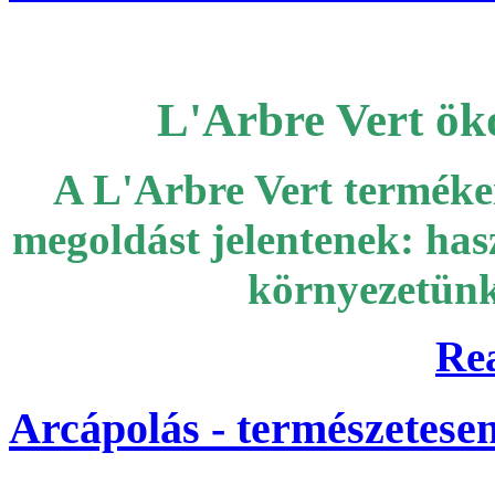
L'Arbre Vert ök
A L'Arbre Vert termék
megoldást
jelentenek: has
környezetünke
Re
Arcápolás - természetese