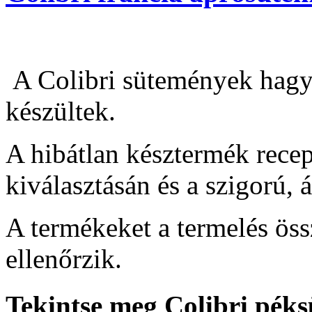
A Colibri sütemények hagyo
készültek.
A hibátlan késztermék rece
kiválasztásán és a szigorú, 
A termékeket a termelés ös
ellenőrzik.
Tekintse meg Colibri péks