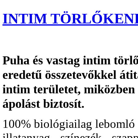
INTIM TÖRLŐKEND
Puha és vastag intim tör
eredetű összetevőkkel átit
intim területet, miközben 
ápolást biztosít.
100% biológiailag lebomló s
illatanyag-, színezék-, sza