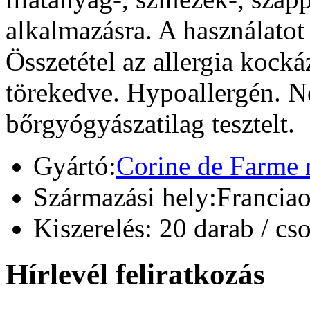
alkalmazásra. A használato
Összetétel az allergia kock
törekedve. Hypoallergén. N
bőrgyógyászatilag tesztelt.
Gyártó:
Corine de Farme n
Származási hely:
Franciao
Kiszerelés:
20 darab / cs
Hírlevél feliratkozás